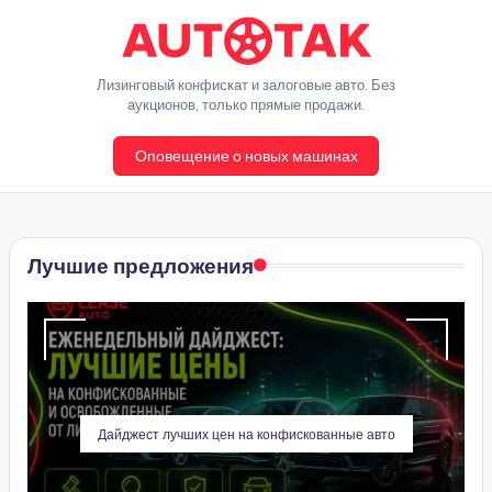
Перейти
к
A
Лизинговый конфискат и залоговые авто. Без
содержимому
аукционов, только прямые продажи.
u
Оповещение о новых машинах
t
o
T
Лучшие предложения
a
k
Дайджест лучших цен на конфискованные авто