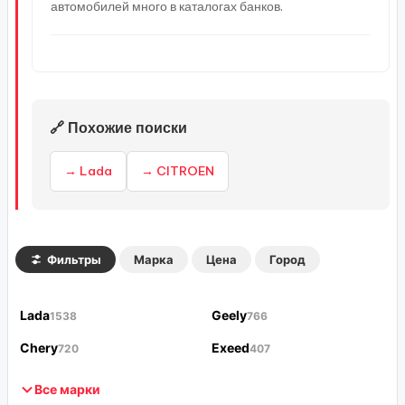
автомобилей много в каталогах банков.
🔗 Похожие поиски
→ Lada
→ CITROEN
Фильтры
Марка
Цена
Город
Lada
Geely
1538
766
Chery
Exeed
720
407
Все марки