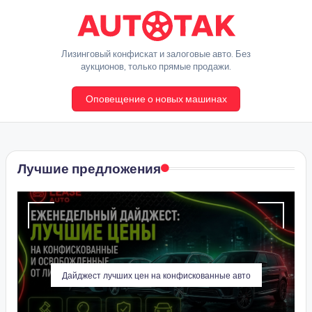
Перейти
к
A
Лизинговый конфискат и залоговые авто. Без
содержимому
аукционов, только прямые продажи.
u
Оповещение о новых машинах
t
o
T
Лучшие предложения
a
k
Дайджест лучших цен на конфискованные авто