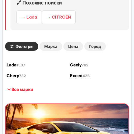
🔗 Похожие поиски
→ Lada
→ CITROEN
Фильтры
Марка
Цена
Город
Lada
Geely
1537
762
Chery
Exeed
732
426
Все марки