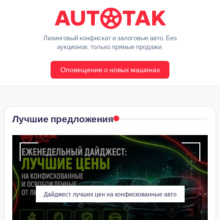
Перейти
к
A
Лизинговый конфискат и залоговые авто. Без
содержимому
аукционов, только прямые продажи.
u
Оповещение о новых машинах
t
o
T
Лучшие предложения
a
k
Дайджест лучших цен на конфискованные авто