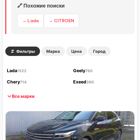
🔗 Похожие поиски
→ Lada
→ CITROEN
Фильтры
Марка
Цена
Город
Lada
Geely
1522
760
Chery
Exeed
714
390
Все марки