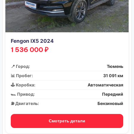
Fengon IX5 2024
1 536 000 ₽
📍 Город:
Тюмень
📊 Пробег:
31 091 км
🕹️ Коробка:
Автоматическая
🏎️ Привод:
Передний
⛽ Двигатель:
Бензиновый
Смотреть детали