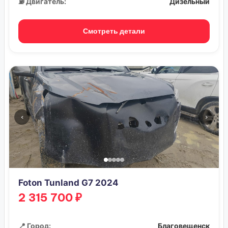
⛽ Двигатель:
Дизельный
Смотреть детали
‹
›
Foton Tunland G7 2024
2 315 700 ₽
📍 Город:
Благовещенск