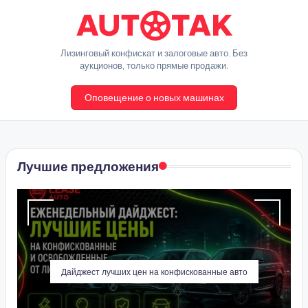
Перейти
к
A
Лизинговый конфискат и залоговые авто. Без
содержимому
аукционов, только прямые продажи.
u
Оповещение о новых машинах
t
o
T
Лучшие предложения
a
k
Дайджест лучших цен на конфискованные авто