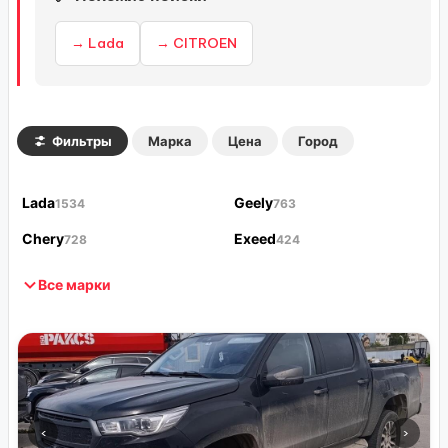
→ Lada
→ CITROEN
Фильтры
Марка
Цена
Город
Lada
Geely
1534
763
Chery
Exeed
728
424
Все марки
‹
›