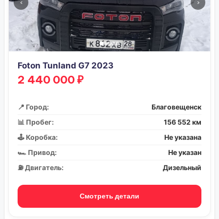
‹
›
Foton Tunland G7 2023
2 440 000 ₽
📍 Город:
Благовещенск
📊 Пробег:
156 552 км
🕹️ Коробка:
Не указана
🏎️ Привод:
Не указан
⛽ Двигатель:
Дизельный
Смотреть детали