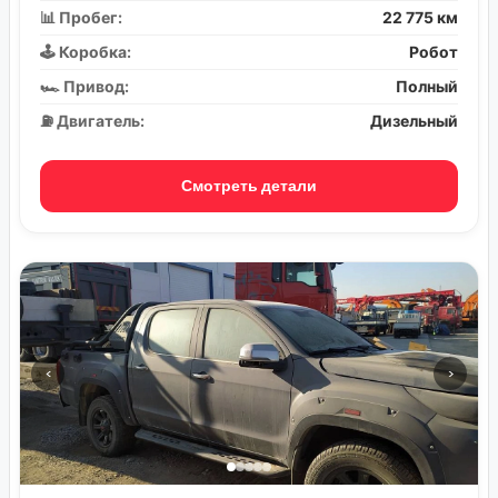
📊 Пробег:
22 775 км
🕹️ Коробка:
Робот
🏎️ Привод:
Полный
⛽ Двигатель:
Дизельный
Смотреть детали
‹
›