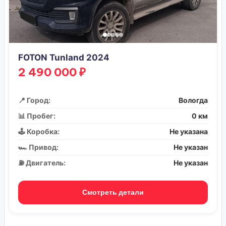
FOTON Tunland 2024
2 490 000 ₽
📍 Город:
Вологда
📊 Пробег:
0 км
🕹️ Коробка:
Не указана
🏎️ Привод:
Не указан
⛽ Двигатель:
Не указан
Смотреть детали