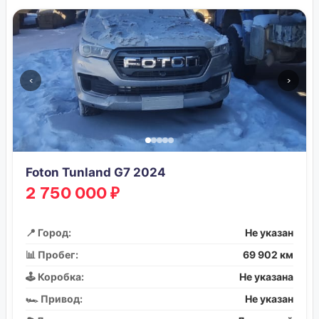
‹
›
Foton Tunland G7 2024
2 750 000 ₽
📍 Город:
Не указан
📊 Пробег:
69 902 км
🕹️ Коробка:
Не указана
🏎️ Привод:
Не указан