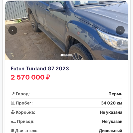
‹
›
Foton Tunland G7 2023
2 570 000 ₽
📍 Город:
Пермь
📊 Пробег:
34 020 км
🕹️ Коробка:
Не указана
🏎️ Привод:
Не указан
⛽ Двигатель:
Дизельный