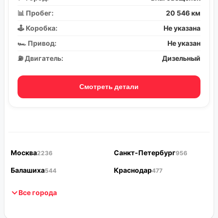
📊 Пробег:
20 546 км
🕹️ Коробка:
Не указана
🏎️ Привод:
Не указан
⛽ Двигатель:
Дизельный
Смотреть детали
Москва
Санкт-Петербург
2236
956
Балашиха
Краснодар
544
477
Все города