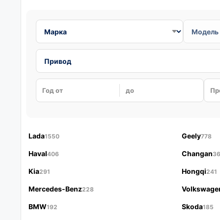
Год от
до
Пр
Lada
Geely
1550
778
Haval
Changan
406
3
Kia
Hongqi
291
241
Mercedes-Benz
Volkswage
228
BMW
Skoda
192
185