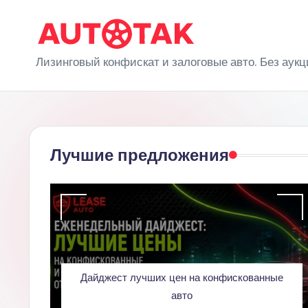
Перейти
к
A
Лизинговый конфискат и залоговые авто. Без аукц
содержимому
u
t
o
Лучшие предложения
T
a
k
Дайджест лучших цен на конфискованные
авто