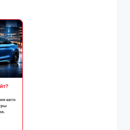
йт?
ия авто
тры
ия.