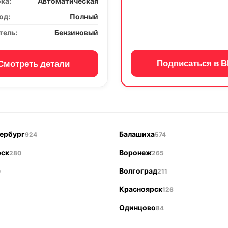
бка:
Автоматическая
од:
Полный
тель:
Бензиновый
Подписаться в В
Смотреть детали
ербург
Балашиха
924
574
рск
Воронеж
280
265
Волгоград
0
211
Красноярск
126
Одинцово
84