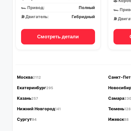
🕹️ Коро
🏎️ Привод:
Полный
🏎️ Прив
⛽ Двигатель:
Гибридный
⛽ Двига
Смотреть детали
Москва
Санкт-Пет
2112
Екатеринбург
Новосиби
295
Казань
Самара
257
23
Нижний Новгород
Тюмень
141
128
Сургут
Ижевск
94
88