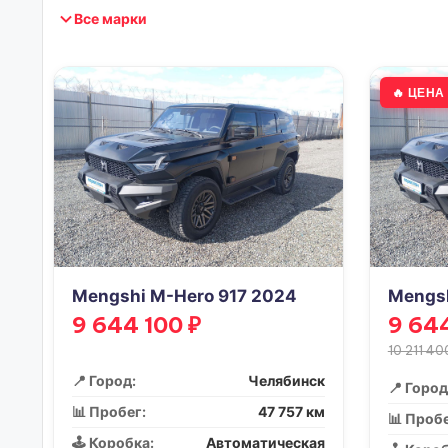
Все марки
🔥 ЦЕН
Mengshi M-Hero 917 2024
Mengsh
9 644 100 ₽
9 644
10 211 40
📍 Город:
Челябинск
📍 Город
📊 Пробег:
47 757 км
📊 Пробе
🕹️ Коробка:
Автоматическая