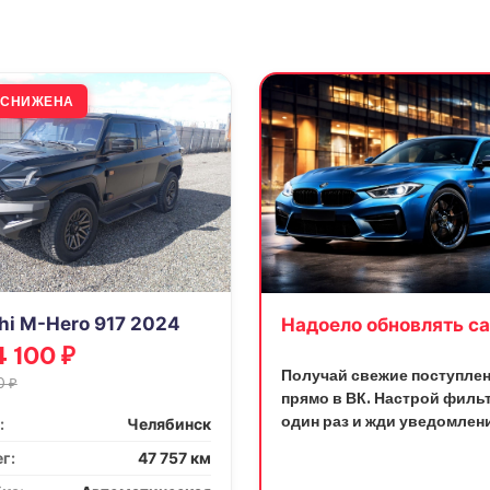
А СНИЖЕНА
i M-Hero 917 2024
Надоело обновлять са
 100 ₽
Получай свежие поступлен
0 ₽
прямо в ВК. Настрой филь
один раз и жди уведомлен
:
Челябинск
г:
47 757 км