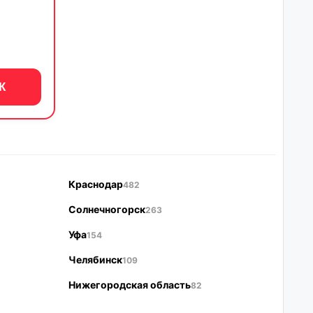
К
Краснодар
482
Солнечногорск
263
Уфа
154
Челябинск
109
Нижегородская область
82