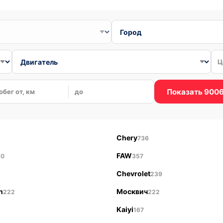
Ц
Показать 900
обег от, км
до
Chery
736
FAW
60
357
Chevrolet
239
n
Москвич
222
222
Kaiyi
167