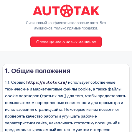
Перейти
к
A
Лизинговый конфискат и залоговые авто. Без
содержимому
аукционов, только прямые продажи.
u
Оповещение о новых машинах
t
o
T
1. Общие положения
a
k
1.1. Сервис
https://autotak.ru/
использует собственные
технические и маркетинговые файлы cookie, а также файлы
cookie партнеров (третьих лиц) для того, чтобы предоставлять
пользователям определенные возможности для просмотра и
использования страниц сайта. Некоторые из них позволяют
проверять качество работы и улучшать рабочие
характеристики сайта, накапливать статистику посещений и
предоставлять рекламный контент с учетом интересов