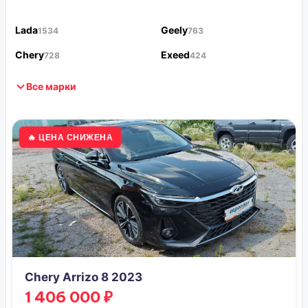
Lada
Geely
1534
763
Chery
Exeed
728
424
Все марки
🔥 ЦЕНА СНИЖЕНА
Chery Arrizo 8 2023
1 406 000 ₽