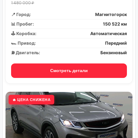
1 480 000 ₽
📍 Город:
Магнитогорск
📊 Пробег:
150 522 км
🕹️ Коробка:
Автоматическая
🏎️ Привод:
Передний
⛽ Двигатель:
Бензиновый
Смотреть детали
🔥 ЦЕНА СНИЖЕНА