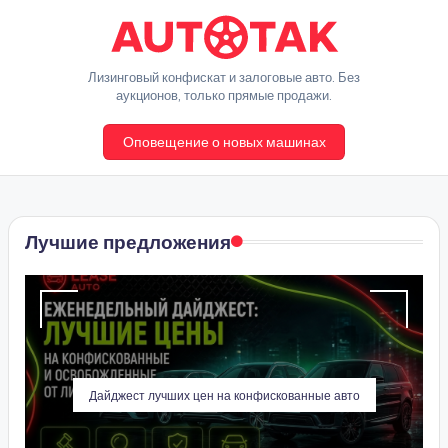
Перейти
к
A
Лизинговый конфискат и залоговые авто. Без
содержимому
аукционов, только прямые продажи.
u
Оповещение о новых машинах
t
o
T
Лучшие предложения
a
k
Дайджест лучших цен на конфискованные авто