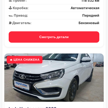
📊 Пробег:
118 532 км
🕹️ Коробка:
Автоматическая
🏎️ Привод:
Передний
⛽ Двигатель:
Бензиновый
Смотреть детали
🔥 ЦЕНА СНИЖЕНА