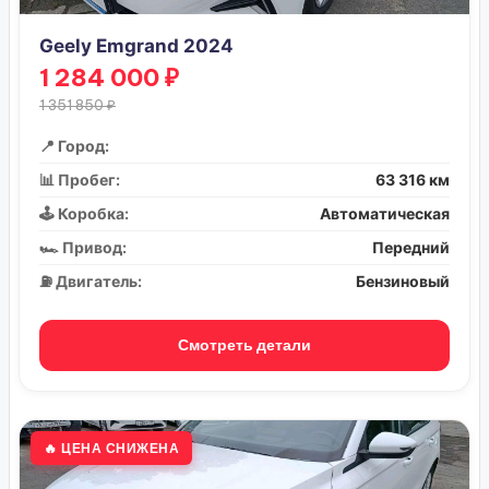
Geely Emgrand 2024
1 284 000 ₽
1 351 850 ₽
📍 Город:
📊 Пробег:
63 316 км
🕹️ Коробка:
Автоматическая
🏎️ Привод:
Передний
⛽ Двигатель:
Бензиновый
Смотреть детали
🔥 ЦЕНА СНИЖЕНА