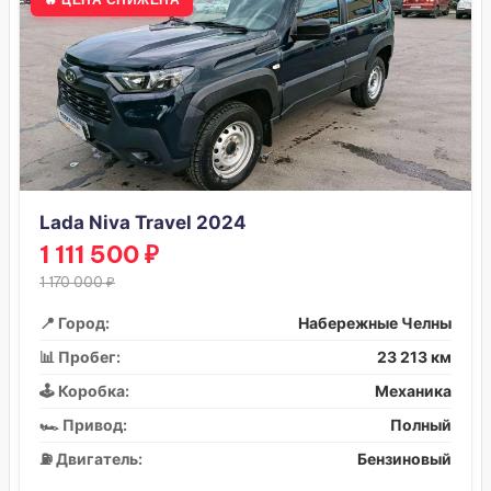
Lada Niva Travel 2024
1 111 500 ₽
1 170 000 ₽
📍 Город:
Набережные Челны
📊 Пробег:
23 213 км
🕹️ Коробка:
Механика
🏎️ Привод:
Полный
⛽ Двигатель:
Бензиновый