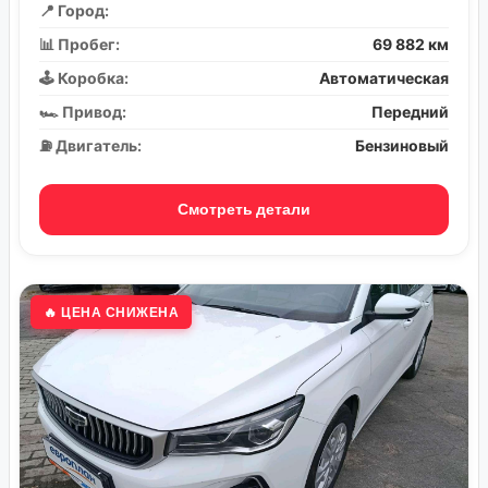
📍 Город:
📊 Пробег:
69 882 км
🕹️ Коробка:
Автоматическая
🏎️ Привод:
Передний
⛽ Двигатель:
Бензиновый
Смотреть детали
🔥 ЦЕНА СНИЖЕНА