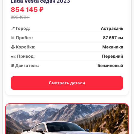
Lada Vesta седан 2023
854 145 ₽
899 100 ₽
📍 Город:
Астрахань
📊 Пробег:
87 657 км
🕹️ Коробка:
Механика
🏎️ Привод:
Передний
⛽ Двигатель:
Бензиновый
Смотреть детали