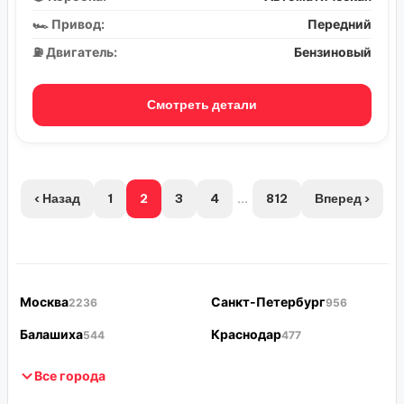
🏎️ Привод:
Передний
⛽ Двигатель:
Бензиновый
Смотреть детали
‹ Назад
1
2
3
4
...
812
Вперед ›
Москва
Санкт-Петербург
2236
956
Балашиха
Краснодар
544
477
Все города