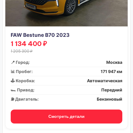
FAW Bestune B70 2023
1 134 400 ₽
1 205 300 ₽
📍 Город:
Москва
📊 Пробег:
171 947 км
🕹️ Коробка:
Автоматическая
🏎️ Привод:
Передний
⛽ Двигатель:
Бензиновый
Смотреть детали