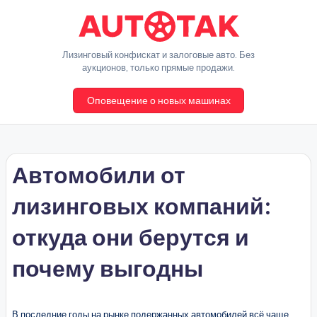
Перейти
к
A
Лизинговый конфискат и залоговые авто. Без
содержимому
аукционов, только прямые продажи.
u
Оповещение о новых машинах
t
o
T
Автомобили от
a
k
лизинговых компаний:
откуда они берутся и
почему выгодны
В последние годы на рынке подержанных автомобилей всё чаще