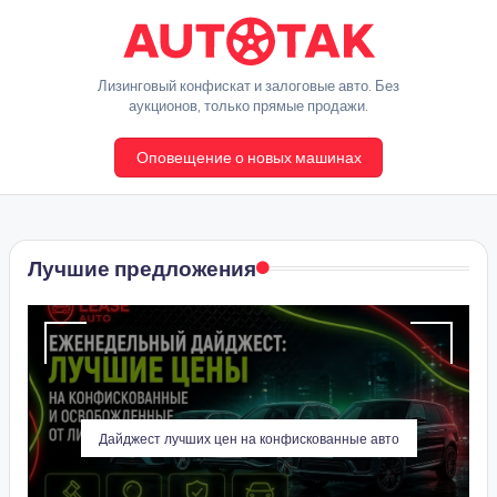
Перейти
к
A
Лизинговый конфискат и залоговые авто. Без
содержимому
аукционов, только прямые продажи.
u
Оповещение о новых машинах
t
o
T
Лучшие предложения
a
k
Дайджест лучших цен на конфискованные авто