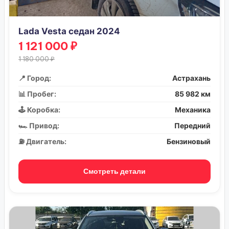
Lada Vesta седан 2024
1 121 000 ₽
1 180 000 ₽
📍 Город:
Астрахань
📊 Пробег:
85 982 км
🕹️ Коробка:
Механика
🏎️ Привод:
Передний
⛽ Двигатель:
Бензиновый
Смотреть детали