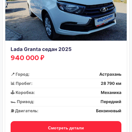
Lada Granta седан 2025
940 000 ₽
📍 Город:
Астрахань
📊 Пробег:
28 790 км
🕹️ Коробка:
Механика
🏎️ Привод:
Передний
⛽ Двигатель:
Бензиновый
Смотреть детали