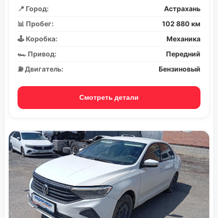
📍 Город:
Астрахань
📊 Пробег:
102 880 км
🕹️ Коробка:
Механика
🏎️ Привод:
Передний
⛽ Двигатель:
Бензиновый
Смотреть детали