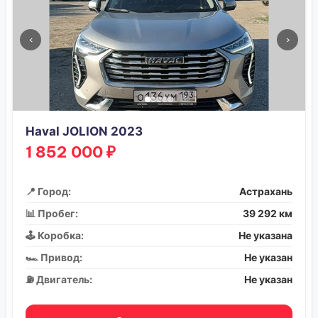
‹
›
Haval JOLION 2023
1 852 000 ₽
📍 Город:
Астрахань
📊 Пробег:
39 292 км
🕹️ Коробка:
Не указана
🏎️ Привод:
Не указан
⛽ Двигатель:
Не указан