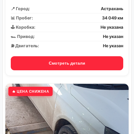
📍 Город:
Астрахань
📊 Пробег:
34 049 км
🕹️ Коробка:
Не указана
🏎️ Привод:
Не указан
⛽ Двигатель:
Не указан
Смотреть детали
🔥 ЦЕНА СНИЖЕНА