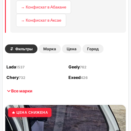
→ Конфискат в Абакане
→ Конфискат в Аксае
Фильтры
Марка
Цена
Город
Lada
Geely
1537
762
Chery
Exeed
732
426
Все марки
🔥 ЦЕНА СНИЖЕНА