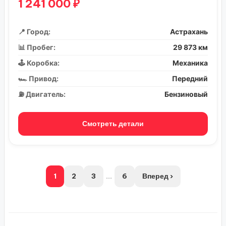
1 241 000 ₽
📍 Город:
Астрахань
📊 Пробег:
29 873 км
🕹️ Коробка:
Механика
🏎️ Привод:
Передний
⛽ Двигатель:
Бензиновый
Смотреть детали
1
2
3
...
6
Вперед ›