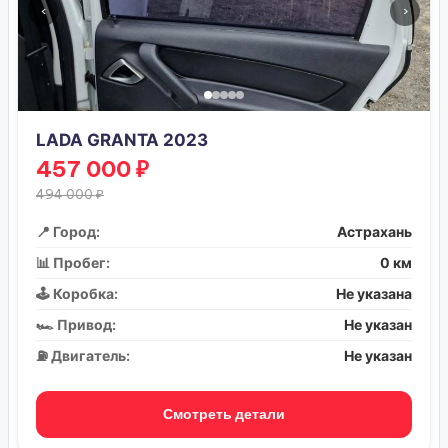
‹
›
LADA GRANTA 2023
457 000 ₽
494 000 ₽
📍 Город:
Астрахань
📊 Пробег:
0 км
🕹️ Коробка:
Не указана
🏎️ Привод:
Не указан
⛽ Двигатель:
Не указан
Смотреть детали