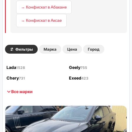
→ Конфискат в Абакане
→ Конфискат в Аксае
Фильтры
Марка
Цена
Город
Lada
Geely
1528
755
Chery
Exeed
731
423
Все марки