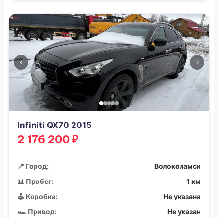
‹
›
Infiniti QX70 2015
2 176 200 ₽
📍 Город:
Волоколамск
📊 Пробег:
1 км
🕹️ Коробка:
Не указана
🏎️ Привод:
Не указан