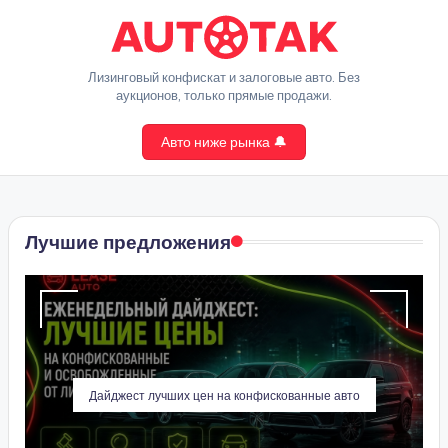
Перейти
к
A
Лизинговый конфискат и залоговые авто. Без
содержимому
аукционов, только прямые продажи.
u
Авто ниже рынка 🔔
t
o
T
Лучшие предложения
a
k
Дайджест лучших цен на конфискованные авто