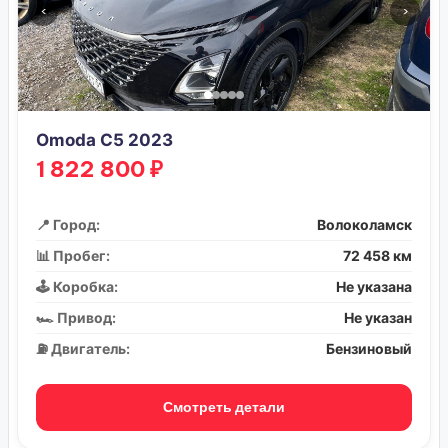
‹
›
Omoda C5 2023
1 822 800 ₽
📍 Город:
Волоколамск
📊 Пробег:
72 458 км
🕹️ Коробка:
Не указана
🏎️ Привод:
Не указан
⛽ Двигатель:
Бензиновый
Смотреть детали