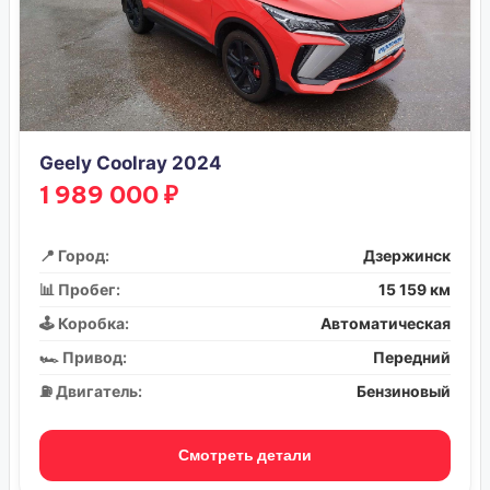
Geely Coolray 2024
1 989 000 ₽
📍 Город:
Дзержинск
📊 Пробег:
15 159 км
🕹️ Коробка:
Автоматическая
🏎️ Привод:
Передний
⛽ Двигатель:
Бензиновый
Смотреть детали