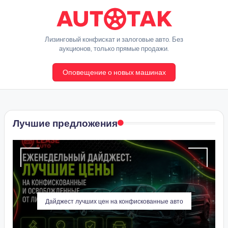
Перейти
к
A
Лизинговый конфискат и залоговые авто. Без
содержимому
аукционов, только прямые продажи.
u
Оповещение о новых машинах
t
o
T
Лучшие предложения
a
k
Дайджест лучших цен на конфискованные авто