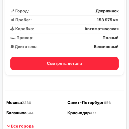
📍 Город:
Дзержинск
📊 Пробег:
153 975 км
🕹️ Коробка:
Автоматическая
🏎️ Привод:
Полный
⛽ Двигатель:
Бензиновый
Смотреть детали
Москва
Санкт-Петербург
2236
956
Балашиха
Краснодар
544
477
Все города