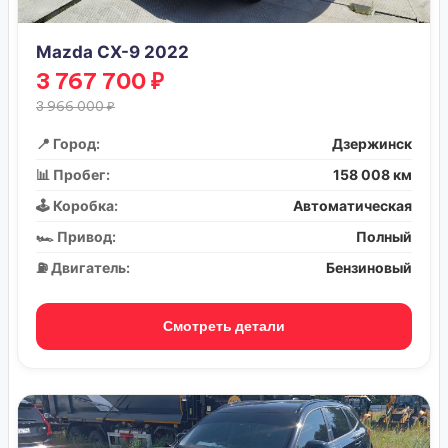
Mazda CX-9 2022
3 767 700 ₽
3 966 000 ₽
📍 Город:
Дзержинск
📊 Пробег:
158 008 км
🕹️ Коробка:
Автоматическая
🏎️ Привод:
Полный
⛽ Двигатель:
Бензиновый
Смотреть детали