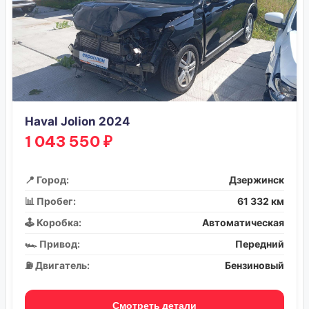
Haval Jolion 2024
1 043 550 ₽
📍 Город:
Дзержинск
📊 Пробег:
61 332 км
🕹️ Коробка:
Автоматическая
🏎️ Привод:
Передний
⛽ Двигатель:
Бензиновый
Смотреть детали