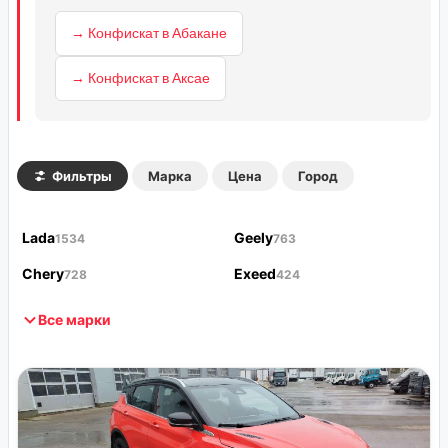
→ Конфискат в Абакане
→ Конфискат в Аксае
Фильтры
Марка
Цена
Город
Lada
Geely
1534
763
Chery
Exeed
728
424
Все марки