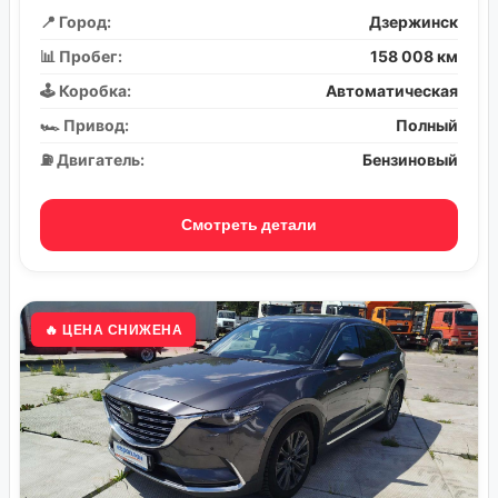
📍 Город:
Дзержинск
📊 Пробег:
158 008 км
🕹️ Коробка:
Автоматическая
🏎️ Привод:
Полный
⛽ Двигатель:
Бензиновый
Смотреть детали
🔥 ЦЕНА СНИЖЕНА