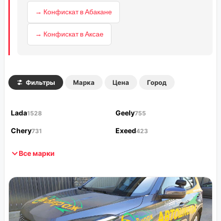
→ Конфискат в Абакане
→ Конфискат в Аксае
Фильтры
Марка
Цена
Город
Lada
Geely
1528
755
Chery
Exeed
731
423
Все марки