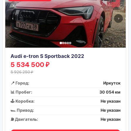
‹
›
Audi e-tron S Sportback 2022
5 534 500 ₽
5 926 250 ₽
📍 Город:
Иркутск
📊 Пробег:
30 054 км
🕹️ Коробка:
Не указан
🏎️ Привод:
Не указан
⛽ Двигатель:
Не указан