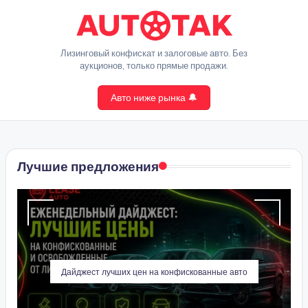
Перейти
к
A
Лизинговый конфискат и залоговые авто. Без
содержимому
аукционов, только прямые продажи.
u
Авто ниже рынка 🔔
t
o
T
Лучшие предложения
a
k
Дайджест лучших цен на конфискованные авто