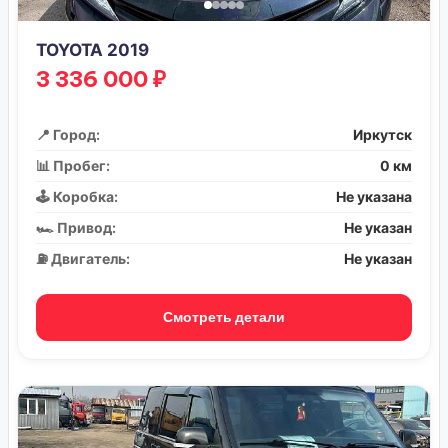
TOYOTA 2019
3 336 000 ₽
📍 Город:
Иркутск
📊 Пробег:
0 км
🕹️ Коробка:
Не указана
🏎️ Привод:
Не указан
⛽ Двигатель:
Не указан
Смотреть детали