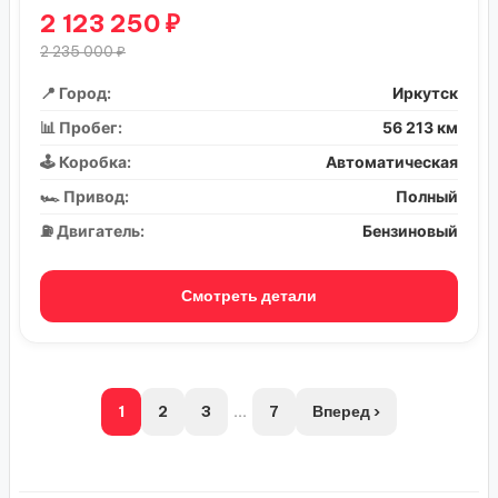
2 123 250 ₽
2 235 000 ₽
📍 Город:
Иркутск
📊 Пробег:
56 213 км
🕹️ Коробка:
Автоматическая
🏎️ Привод:
Полный
⛽ Двигатель:
Бензиновый
Смотреть детали
1
2
3
...
7
Вперед ›