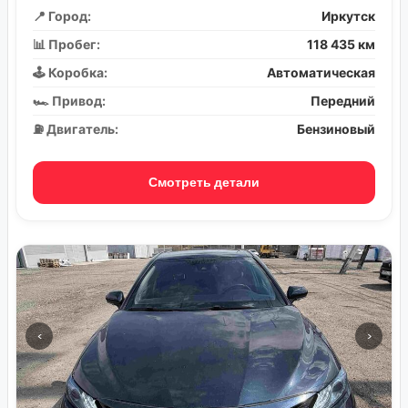
📍 Город:
Иркутск
📊 Пробег:
118 435 км
🕹️ Коробка:
Автоматическая
🏎️ Привод:
Передний
⛽ Двигатель:
Бензиновый
Смотреть детали
‹
›