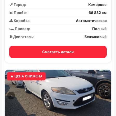
📍 Город:
Кемерово
📊 Пробег:
66 832 км
🕹️ Коробка:
Автоматическая
🏎️ Привод:
Полный
⛽ Двигатель:
Бензиновый
Смотреть детали
🔥 ЦЕНА СНИЖЕНА
‹
›