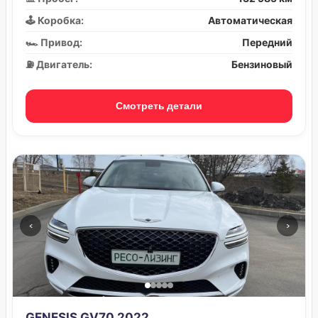
🕹️ Коробка:
Автоматическая
🏎️ Привод:
Передний
⛽ Двигатель:
Бензиновый
Смотреть детали
‹
›
GENESIS GV70 2022