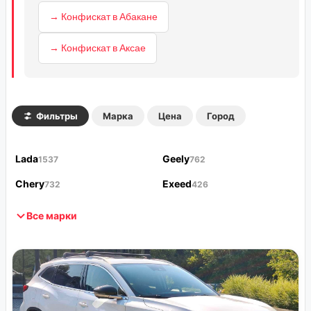
→ Конфискат в Абакане
→ Конфискат в Аксае
Фильтры
Марка
Цена
Город
Lada
Geely
1537
762
Chery
Exeed
732
426
Все марки