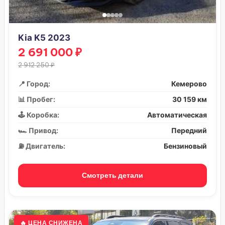
Kia K5 2023
2 691 000 ₽
2 912 250 ₽
📍 Город:
Кемерово
📊 Пробег:
30 159 км
🕹️ Коробка:
Автоматическая
🏎️ Привод:
Передний
⛽ Двигатель:
Бензиновый
Смотреть детали
🔥 ЦЕНА СНИЖЕНА