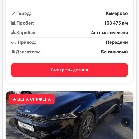
📍 Город:
Кемерово
📊 Пробег:
158 475 км
🕹️ Коробка:
Автоматическая
🏎️ Привод:
Передний
⛽ Двигатель:
Бензиновый
Смотреть детали
🔥 ЦЕНА СНИЖЕНА
‹
›