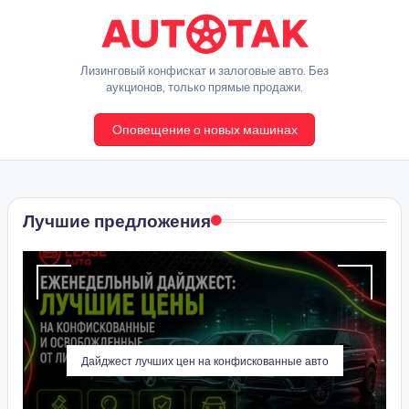
Перейти
к
A
Лизинговый конфискат и залоговые авто. Без
содержимому
аукционов, только прямые продажи.
u
Оповещение о новых машинах
t
o
T
Лучшие предложения
a
k
Дайджест лучших цен на конфискованные авто