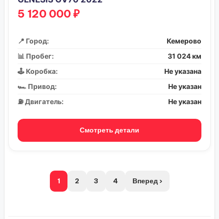
5 120 000 ₽
📍 Город:
Кемерово
📊 Пробег:
31 024 км
🕹️ Коробка:
Не указана
🏎️ Привод:
Не указан
⛽ Двигатель:
Не указан
Смотреть детали
1
2
3
4
Вперед ›