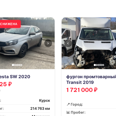
А СНИЖЕНА
›
‹
esta SW 2020
фургон промтоварный
Transit 2019
25 ₽
1 721 000 ₽
₽
:
Курск
📍 Город:
г:
214 763 км
📊 Пробег: