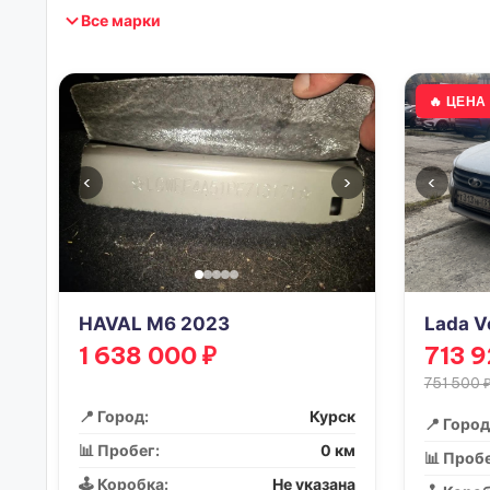
Все марки
🔥 ЦЕН
‹
›
‹
HAVAL M6 2023
Lada V
1 638 000 ₽
713 9
751 500 
📍 Город:
Курск
📍 Город
📊 Пробег:
0 км
📊 Пробе
🕹️ Коробка:
Не указана