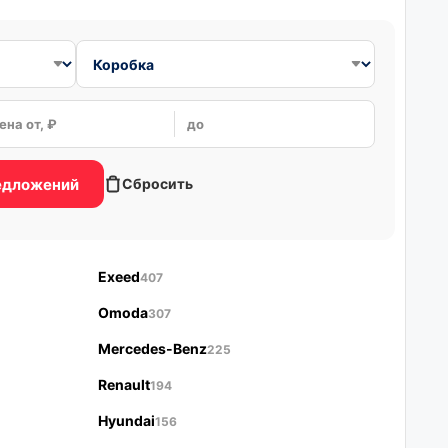
ена от, ₽
до
редложений
Сбросить
Exeed
407
Omoda
307
Mercedes-Benz
225
Renault
194
Hyundai
156