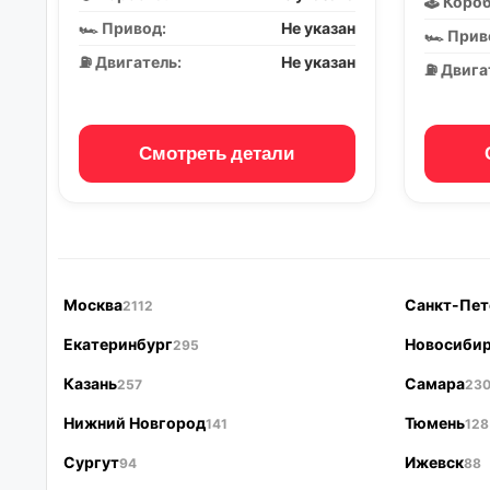
🕹️ Коро
🏎️ Привод:
Не указан
🏎️ Прив
⛽ Двигатель:
Не указан
⛽ Двига
Смотреть детали
Москва
Санкт-Пет
2112
Екатеринбург
Новосиби
295
Казань
Самара
257
23
Нижний Новгород
Тюмень
141
128
Сургут
Ижевск
94
88