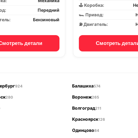
бка:
Механика
🕹️ Коробка:
Не
од:
Передний
🏎️ Привод:
Н
тель:
Бензиновый
⛽ Двигатель:
Н
Смотреть детали
Смотреть детал
ербург
Балашиха
924
574
рск
Воронеж
280
265
Волгоград
0
211
Красноярск
126
Одинцово
84