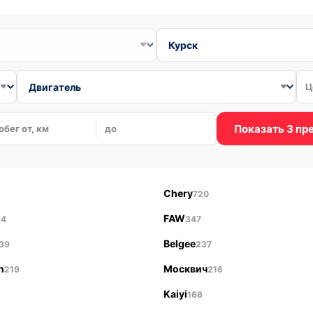
Ц
Показать 3 п
обег от, км
до
Chery
720
FAW
64
347
Belgee
39
237
n
Москвич
219
216
Kaiyi
166