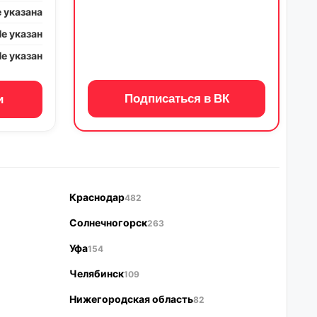
 указана
е указан
е указан
Подписаться в ВК
и
Краснодар
482
Солнечногорск
263
Уфа
154
Челябинск
109
Нижегородская область
82