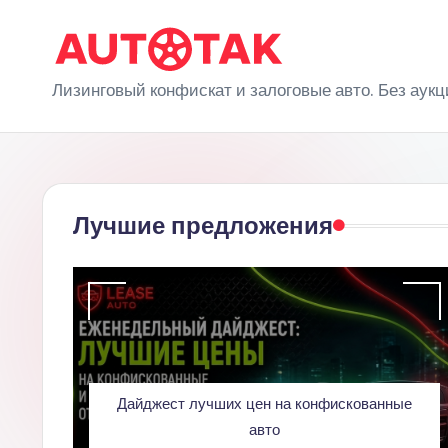
Перейти
к
A
Лизинговый конфискат и залоговые авто. Без аукц
содержимому
u
t
o
Лучшие предложения
T
a
k
Дайджест лучших цен на конфискованные
авто