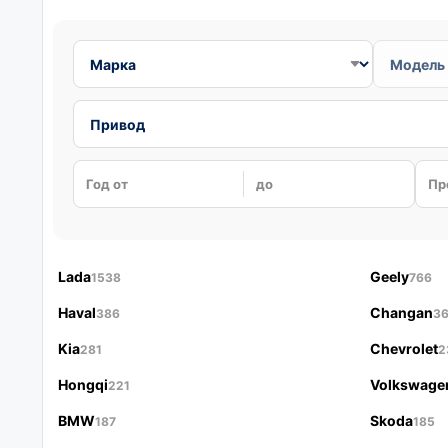
Год от
до
Пр
Lada
Geely
1538
766
Haval
Changan
386
3
Kia
Chevrolet
281
2
Hongqi
Volkswage
221
BMW
Skoda
187
185