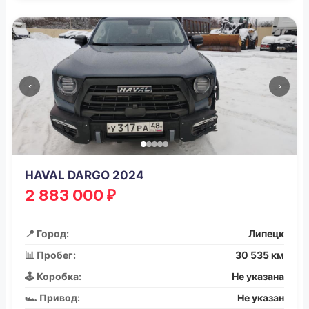
‹
›
HAVAL DARGO 2024
2 883 000 ₽
📍 Город:
Липецк
📊 Пробег:
30 535 км
🕹️ Коробка:
Не указана
🏎️ Привод:
Не указан