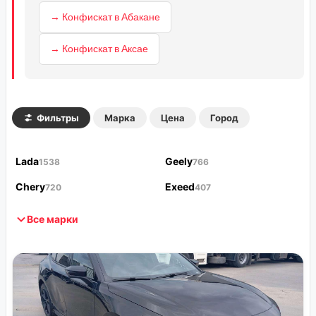
→ Конфискат в Абакане
→ Конфискат в Аксае
Фильтры
Марка
Цена
Город
Lada
Geely
1538
766
Chery
Exeed
720
407
Все марки