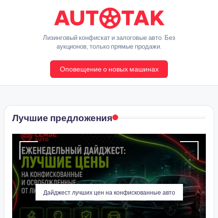
Перейти
к
A
Лизинговый конфискат и залоговые авто. Без
содержимому
аукционов, только прямые продажи.
u
Оповещение о новых машинах
t
o
T
Лучшие предложения
a
k
Дайджест лучших цен на конфискованные авто