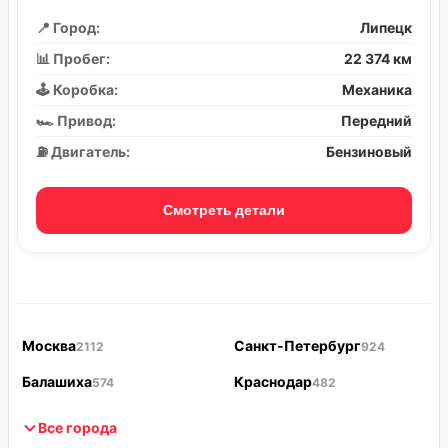
📍 Город:
Липецк
📊 Пробег:
22 374 км
🕹️ Коробка:
Механика
🏎️ Привод:
Передний
⛽ Двигатель:
Бензиновый
Смотреть детали
Москва
Санкт-Петербург
2112
924
Балашиха
Краснодар
574
482
Все города