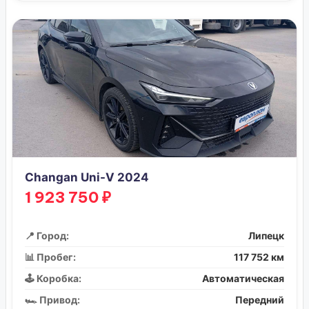
Changan Uni-V 2024
1 923 750 ₽
📍 Город:
Липецк
📊 Пробег:
117 752 км
🕹️ Коробка:
Автоматическая
🏎️ Привод:
Передний