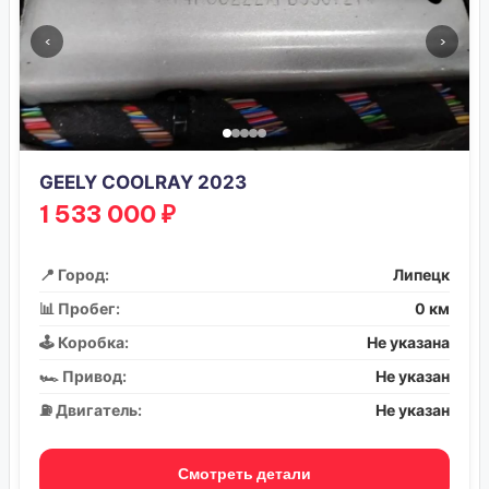
‹
›
GEELY COOLRAY 2023
1 533 000 ₽
📍 Город:
Липецк
📊 Пробег:
0 км
🕹️ Коробка:
Не указана
🏎️ Привод:
Не указан
⛽ Двигатель:
Не указан
Смотреть детали