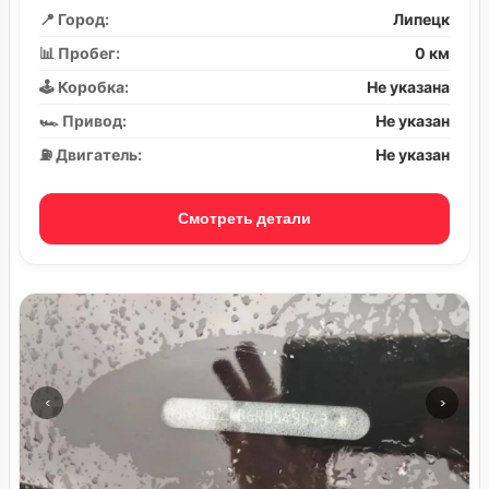
📍 Город:
Липецк
📊 Пробег:
0 км
🕹️ Коробка:
Не указана
🏎️ Привод:
Не указан
⛽ Двигатель:
Не указан
Смотреть детали
‹
›