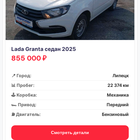
Lada Granta седан 2025
855 000 ₽
📍 Город:
Липецк
📊 Пробег:
22 374 км
🕹️ Коробка:
Механика
🏎️ Привод:
Передний
⛽ Двигатель:
Бензиновый
Смотреть детали