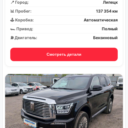
📍 Город:
Липецк
📊 Пробег:
137 354 км
🕹️ Коробка:
Автоматическая
🏎️ Привод:
Полный
⛽ Двигатель:
Бензиновый
Смотреть детали