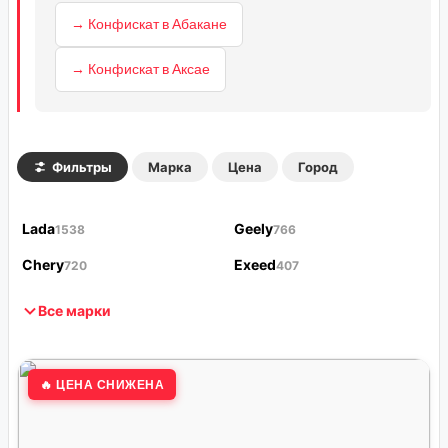
→ Конфискат в Абакане
→ Конфискат в Аксае
Фильтры
Марка
Цена
Город
Lada
Geely
1538
766
Chery
Exeed
720
407
Все марки
🔥 ЦЕНА СНИЖЕНА