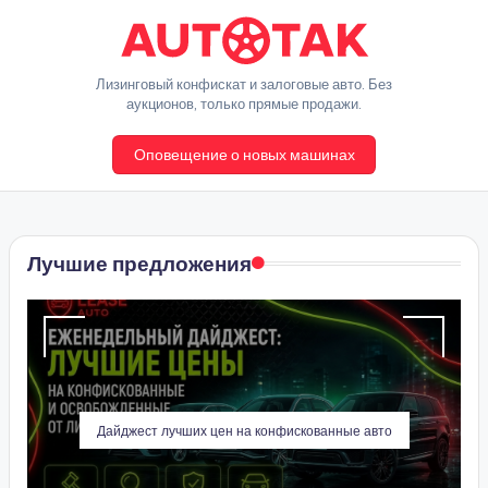
Перейти
к
A
Лизинговый конфискат и залоговые авто. Без
содержимому
аукционов, только прямые продажи.
u
Оповещение о новых машинах
t
o
T
Лучшие предложения
a
k
Дайджест лучших цен на конфискованные авто