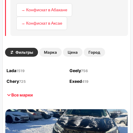
→ Конфискат в Абакане
→ Конфискат в Аксае
Фильтры
Марка
Цена
Город
Lada
Geely
1519
756
Chery
Exeed
725
419
Все марки