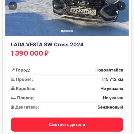
‹
›
LADA VESTA SW Cross 2024
1 390 000 ₽
📍 Город:
Новоалтайск
📊 Пробег:
115 712 км
🕹️ Коробка:
Не указана
🏎️ Привод:
Не указан
⛽ Двигатель:
Бензиновый
Смотреть детали