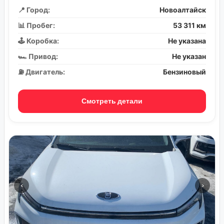
📍 Город:
Новоалтайск
📊 Пробег:
53 311 км
🕹️ Коробка:
Не указана
🏎️ Привод:
Не указан
⛽ Двигатель:
Бензиновый
Смотреть детали
‹
›