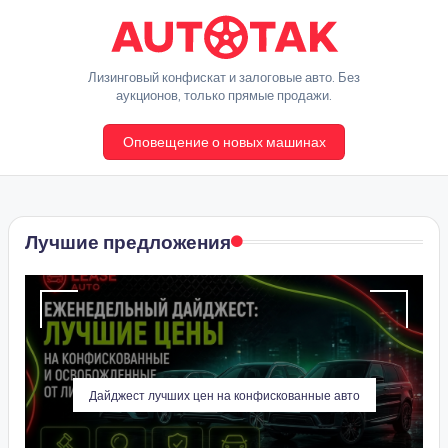
Перейти
к
A
Лизинговый конфискат и залоговые авто. Без
содержимому
аукционов, только прямые продажи.
u
Оповещение о новых машинах
t
o
T
Лучшие предложения
a
k
Дайджест лучших цен на конфискованные авто