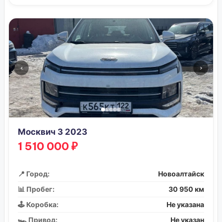
‹
›
Москвич 3 2023
1 510 000 ₽
📍 Город:
Новоалтайск
📊 Пробег:
30 950 км
🕹️ Коробка:
Не указана
🏎️ Привод:
Не указан