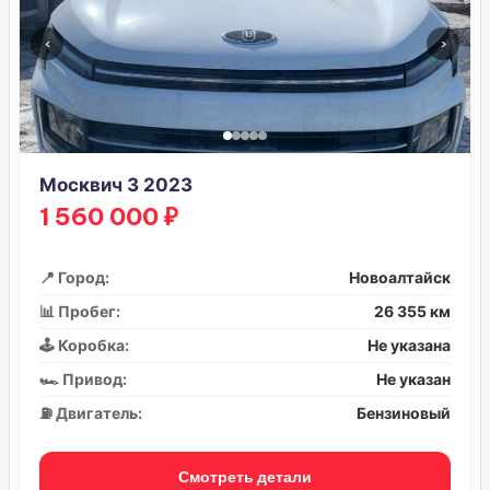
‹
›
Москвич 3 2023
1 560 000 ₽
📍 Город:
Новоалтайск
📊 Пробег:
26 355 км
🕹️ Коробка:
Не указана
🏎️ Привод:
Не указан
⛽ Двигатель:
Бензиновый
Смотреть детали