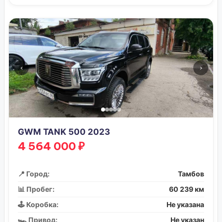
‹
›
GWM TANK 500 2023
4 564 000 ₽
📍 Город:
Тамбов
📊 Пробег:
60 239 км
🕹️ Коробка:
Не указана
🏎️ Привод:
Не указан