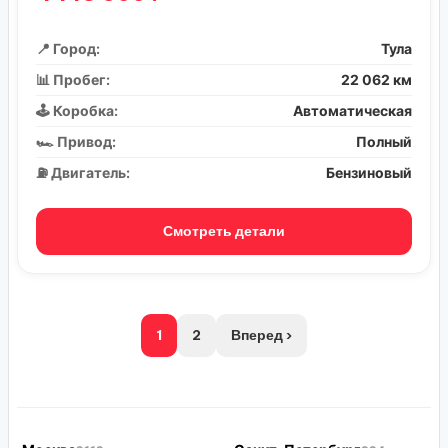
📍 Город:
Тула
📊 Пробег:
22 062 км
🕹️ Коробка:
Автоматическая
🏎️ Привод:
Полный
⛽ Двигатель:
Бензиновый
Смотреть детали
1
2
Вперед ›