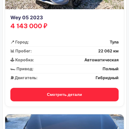
Wey 05 2023
4 143 000 ₽
📍 Город:
Тула
📊 Пробег:
22 062 км
🕹️ Коробка:
Автоматическая
🏎️ Привод:
Полный
⛽ Двигатель:
Гибридный
Смотреть детали