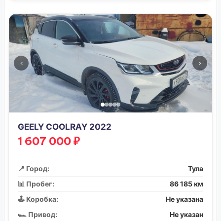
‹
›
GEELY COOLRAY 2022
1 607 000 ₽
📍 Город:
Тула
📊 Пробег:
86 185 км
🕹️ Коробка:
Не указана
🏎️ Привод:
Не указан