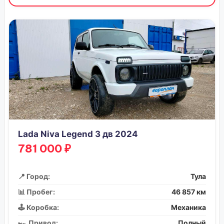
Lada Niva Legend 3 дв 2024
781 000 ₽
📍 Город:
Тула
📊 Пробег:
46 857 км
🕹️ Коробка:
Механика
🏎️ Привод:
Полный