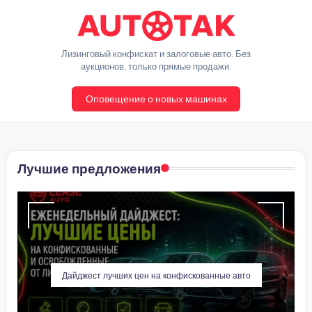
Перейти
к
A
Лизинговый конфискат и залоговые авто. Без
содержимому
аукционов, только прямые продажи.
u
Оповещение о новых машинах
t
o
T
Лучшие предложения
a
k
Дайджест лучших цен на конфискованные авто