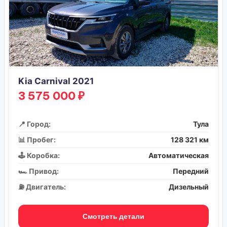
Kia Carnival 2021
3 575 000 ₽
📍 Город:
Тула
📊 Пробег:
128 321 км
🕹️ Коробка:
Автоматическая
🏎️ Привод:
Передний
⛽ Двигатель:
Дизельный
Смотреть детали