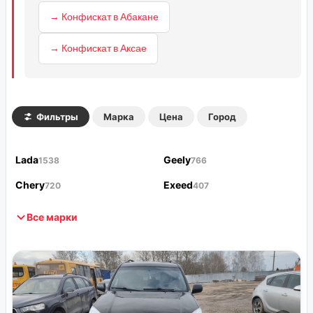
→ Конфискат в Абакане
→ Конфискат в Аксае
Фильтры
Марка
Цена
Город
Lada
Geely
1538
766
Chery
Exeed
720
407
Все марки