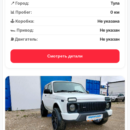
📍 Город:
Тула
📊 Пробег:
0 км
🕹️ Коробка:
Не указана
🏎️ Привод:
Не указан
⛽ Двигатель:
Не указан
Смотреть детали