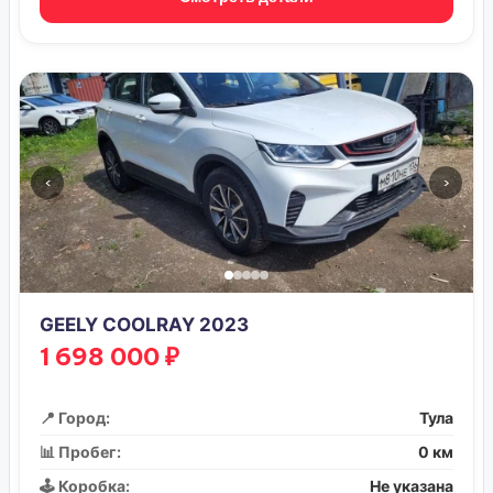
‹
›
GEELY COOLRAY 2023
1 698 000 ₽
📍 Город:
Тула
📊 Пробег:
0 км
🕹️ Коробка:
Не указана