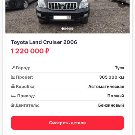
‹
›
Toyota Land Cruiser 2006
1 220 000 ₽
📍 Город:
Тула
📊 Пробег:
305 000 км
🕹️ Коробка:
Автоматическая
🏎️ Привод:
Полный
⛽ Двигатель:
Бензиновый
Смотреть детали