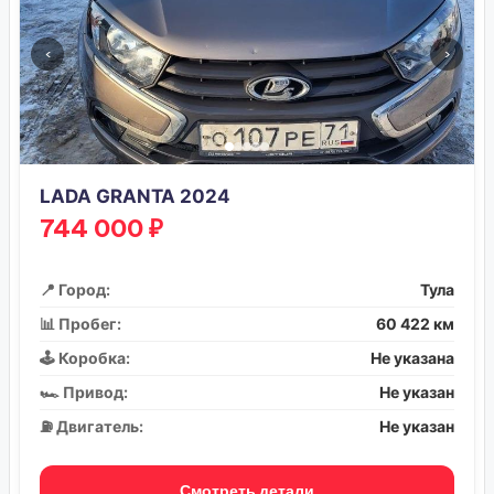
‹
›
LADA GRANTA 2024
744 000 ₽
📍 Город:
Тула
📊 Пробег:
60 422 км
🕹️ Коробка:
Не указана
🏎️ Привод:
Не указан
⛽ Двигатель:
Не указан
Смотреть детали