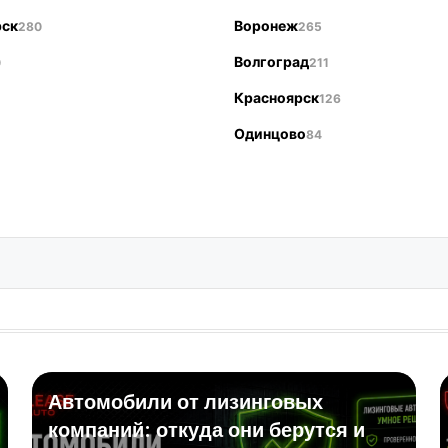
рск
Воронеж
280
265
Волгоград
0
211
Красноярск
126
Одинцово
84
Автомобили от лизинговых
компаний: откуда они берутся и