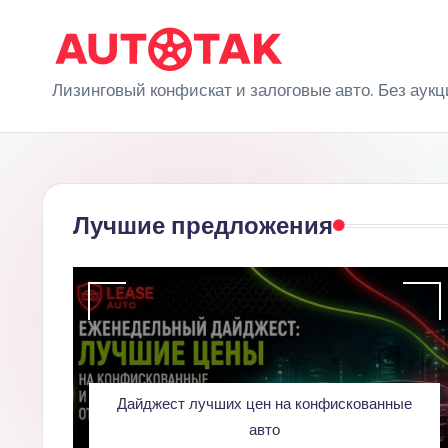
Перейти
к
A
Лизинговый конфискат и залоговые авто. Без аукц
содержимому
u
t
o
Лучшие предложения
T
a
k
Дайджест лучших цен на конфискованные
авто