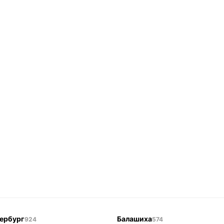
ербург
Балашиха
924
574