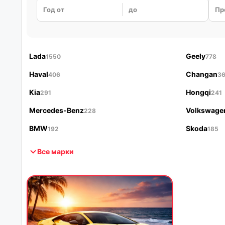
Год от
до
Пр
Lada
Geely
1550
778
Haval
Changan
406
3
Kia
Hongqi
291
241
Mercedes-Benz
Volkswage
228
BMW
Skoda
192
185
Все марки