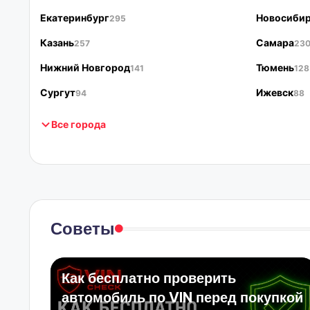
Екатеринбург
Новосиби
295
Казань
Самара
257
23
Нижний Новгород
Тюмень
141
128
Сургут
Ижевск
94
88
Все города
Советы
Как бесплатно проверить
автомобиль по VIN перед покупкой