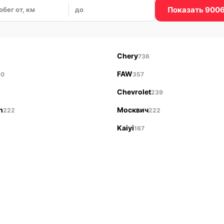
Показать 900
обег от, км
до
Chery
736
FAW
60
357
Chevrolet
239
n
Москвич
222
222
Kaiyi
167