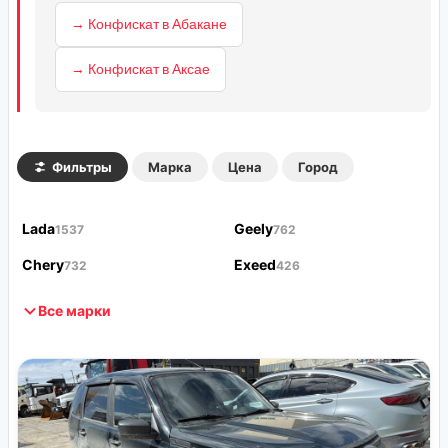
→ Конфискат в Абакане
→ Конфискат в Аксае
Фильтры
Марка
Цена
Город
Lada
Geely
1537
762
Chery
Exeed
732
426
Все марки