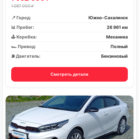
1 087 000 ₽
📍 Город:
Южно-Сахалинск
📊 Пробег:
26 961 км
🕹️ Коробка:
Механика
🏎️ Привод:
Полный
⛽ Двигатель:
Бензиновый
Смотреть детали