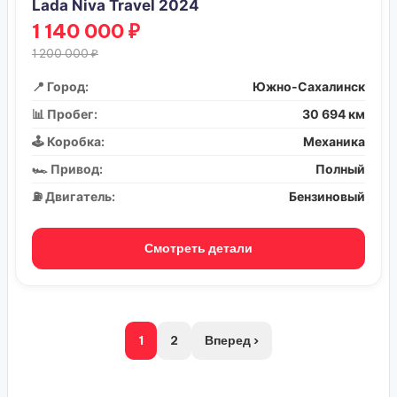
Lada Niva Travel 2024
1 140 000 ₽
1 200 000 ₽
📍 Город:
Южно-Сахалинск
📊 Пробег:
30 694 км
🕹️ Коробка:
Механика
🏎️ Привод:
Полный
⛽ Двигатель:
Бензиновый
Смотреть детали
1
2
Вперед ›