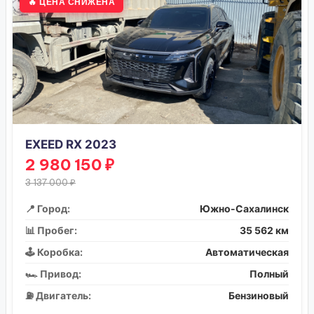
🔥 ЦЕНА СНИЖЕНА
EXEED RX 2023
2 980 150 ₽
3 137 000 ₽
📍 Город:
Южно-Сахалинск
📊 Пробег:
35 562 км
🕹️ Коробка:
Автоматическая
🏎️ Привод:
Полный
⛽ Двигатель:
Бензиновый