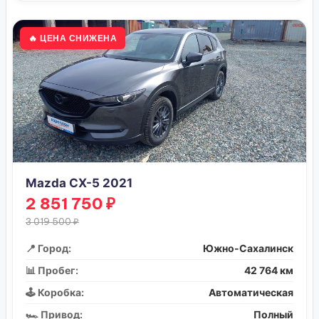
🔥 ЦЕНА СНИЖЕНА
Mazda CX-5 2021
2 851 750 ₽
3 019 500 ₽
📍 Город:
Южно-Сахалинск
📊 Пробег:
42 764 км
🕹️ Коробка:
Автоматическая
🏎️ Привод:
Полный