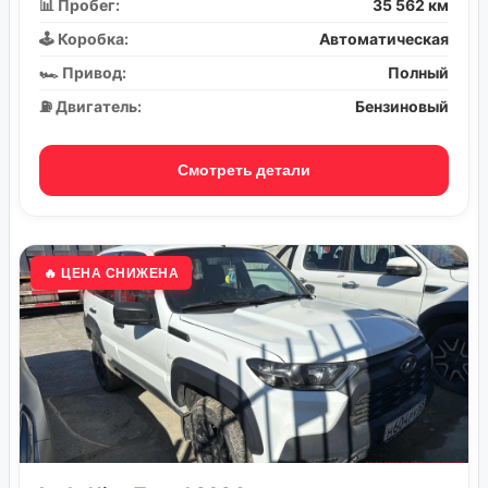
📊 Пробег:
35 562 км
🕹️ Коробка:
Автоматическая
🏎️ Привод:
Полный
⛽ Двигатель:
Бензиновый
Смотреть детали
🔥 ЦЕНА СНИЖЕНА