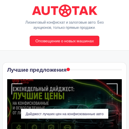
Перейти
к
A
Лизинговый конфискат и залоговые авто. Без
содержимому
аукционов, только прямые продажи.
u
Оповещение о новых машинах
t
o
T
Лучшие предложения
a
k
Дайджест лучших цен на конфискованные авто