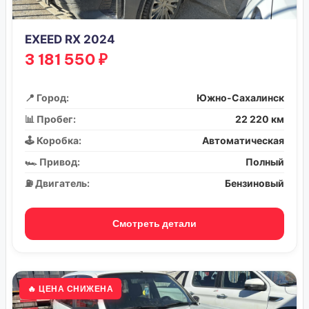
EXEED RX 2024
3 181 550 ₽
📍 Город:
Южно-Сахалинск
📊 Пробег:
22 220 км
🕹️ Коробка:
Автоматическая
🏎️ Привод:
Полный
⛽ Двигатель:
Бензиновый
Смотреть детали
🔥 ЦЕНА СНИЖЕНА