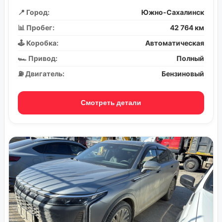
📍 Город:
Южно-Сахалинск
📊 Пробег:
42 764 км
🕹️ Коробка:
Автоматическая
🏎️ Привод:
Полный
⛽ Двигатель:
Бензиновый
Смотреть детали