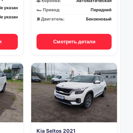
🕹️ Коробка:
Автоматическая
е указан
🏎️ Привод:
Передний
е указан
⛽ Двигатель:
Бензиновый
и
Смотреть детали
Kia Seltos 2021