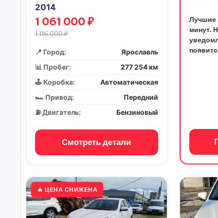
2014
1 061 000 ₽
Лучшие 
минут. 
1 116 000 ₽
уведомл
появитс
📍 Город:
Ярославль
📊 Пробег:
277 254 км
🕹️ Коробка:
Автоматическая
🏎️ Привод:
Передний
⛽ Двигатель:
Бензиновый
Смотреть детали
🔥 ЦЕНА СНИЖЕНА