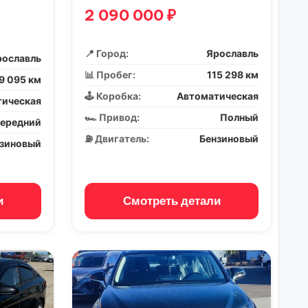
2 090 000 ₽
📍 Город:
Ярославль
рославль
📊 Пробег:
115 298 км
9 095 км
🕹️ Коробка:
Автоматическая
тическая
🏎️ Привод:
Полный
ередний
⛽ Двигатель:
Бензиновый
нзиновый
и
Смотреть детали