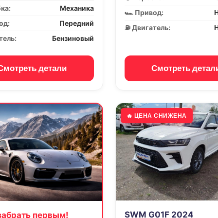
бка:
Механика
🏎️ Привод:
Н
од:
Передний
⛽ Двигатель:
Н
тель:
Бензиновый
Смотреть детали
Смотреть детал
🔥 ЦЕНА СНИЖЕНА
SWM G01F 2024
забрать первым!