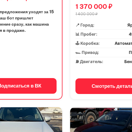
1 370 000 ₽
предложения уходят за 15
1 400 000 ₽
Наш бот пришлет
ение сразу, как машина
📍 Город:
Я
я в продаже.
📊 Пробег:
4
🕹️ Коробка:
Автома
🏎️ Привод:
П
⛽ Двигатель:
Бе
Подписаться в ВК
Смотреть детал