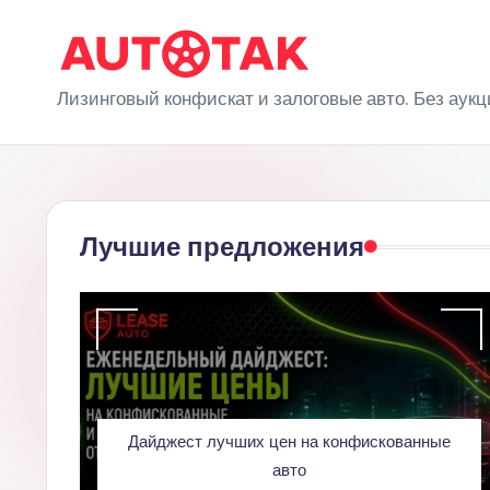
Перейти
к
A
Лизинговый конфискат и залоговые авто. Без аукц
содержимому
u
t
o
Лучшие предложения
T
a
k
Дайджест лучших цен на конфискованные
авто