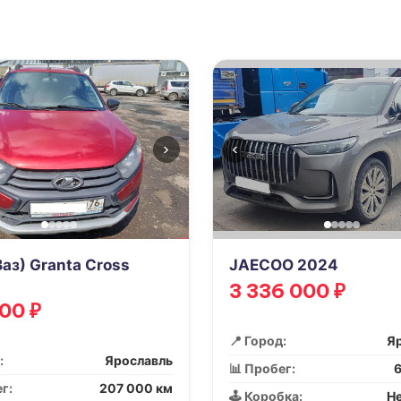
›
‹
Ваз) Granta Cross
JAECOO 2024
3 336 000 ₽
00 ₽
📍 Город:
Я
:
Ярославль
📊 Пробег:
6
г:
207 000 км
🕹️ Коробка:
Не