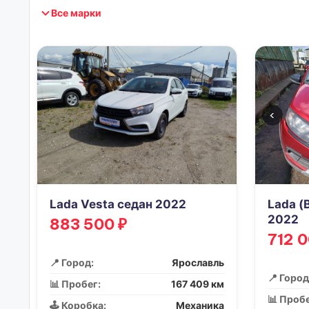
Все марки
‹
Lada Vesta седан 2022
Lada (
2022
883 500 ₽
712 0
📍 Город:
Ярославль
📍 Город
📊 Пробег:
167 409 км
📊 Пробе
🕹️ Коробка:
Механика