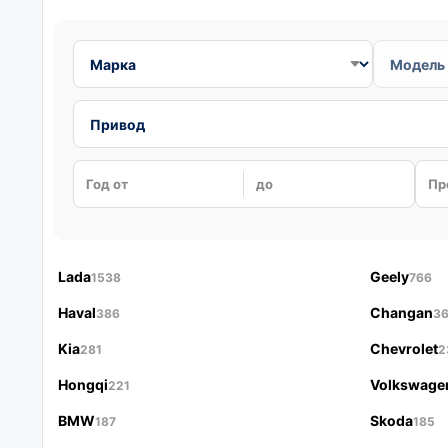
Год от
до
Пр
Lada
Geely
1538
766
Haval
Changan
386
3
Kia
Chevrolet
281
2
Hongqi
Volkswage
221
BMW
Skoda
187
185