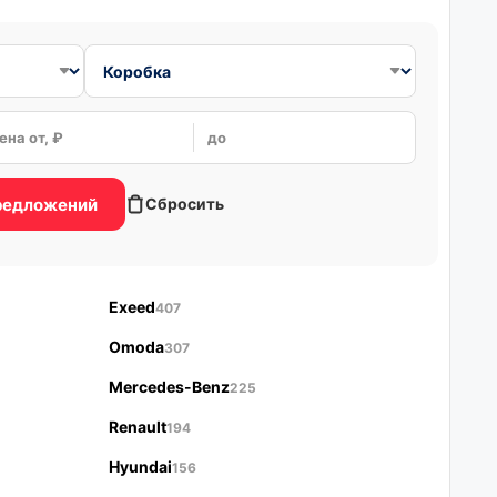
ена от, ₽
до
предложений
Сбросить
Exeed
407
Omoda
307
Mercedes-Benz
225
Renault
194
Hyundai
156