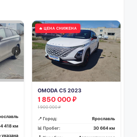
🔥 ЦЕНА СНИЖЕНА
›
OMODA C5 2023
1 850 000 ₽
1 900 000 ₽
рославль
📍 Город:
Ярославль
4 418 км
📊 Пробег:
30 664 км
 указана